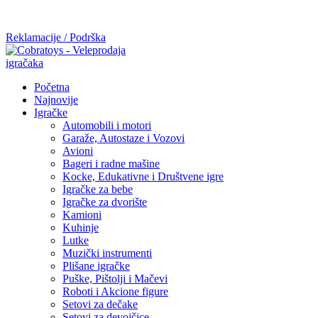
Mi radimo srdačno, stvaramo poverenje i negujemo dugoročnu
saradnju kod naših saradnika u želji da trajemo dugo...
Reklamacije / Podrška
Početna
Najnovije
Igračke
Automobili i motori
Garaže, Autostaze i Vozovi
Avioni
Bageri i radne mašine
Kocke, Edukativne i Društvene igre
Igračke za bebe
Igračke za dvorište
Kamioni
Kuhinje
Lutke
Muzički instrumenti
Plišane igračke
Puške, Pištolji i Mačevi
Roboti i Akcione figure
Setovi za dečake
Setovi za devojčice