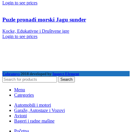
Login to see prices
Puzle pronađi morski Jagu sunđer
Kocke, Edukativne i Društvene igre
Login to see prices
Cobratoys
2018 developed by
Inspect Element
Search
Menu
Categories
Automobili i motori
Garaže, Autostaze i Vozovi
Avioni
Bageri i radne mašine
Početna