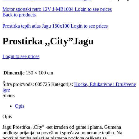
Motor sportski retro 12V J-MB1004
Login to see prices
Back to products
Prostirka tepih atlas Jagu 150x100
Login to see prices
Prostirka ,,City”Jagu
Login to see prices
Dimenzije
150 × 100 cm
Šifra proizvoda:
005725
Kategorija:
Kocke, Edukativne i Društvene
igre
Share:
Opis
Opis
Jagu Prostirka ,,City” -set izrađen od gume i platna. Gumena
podloga prijanja na površinu i sprečava pomeranje tepiha. Na
površini tepiha nalazi se platnena podloga oslikana sa