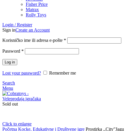
Fisher Price
Matrax
Rolly Toys
Login / Register
Sign in
Create an Account
Korisničko ime ili adresa e-pošte
*
Password
*
Log in
Lost your password?
Remember me
Search
Menu
Sold out
Click to enlarge
Početna
Kocke, Edukativne i Društvene igre
Prostirka ,,City”Jagu