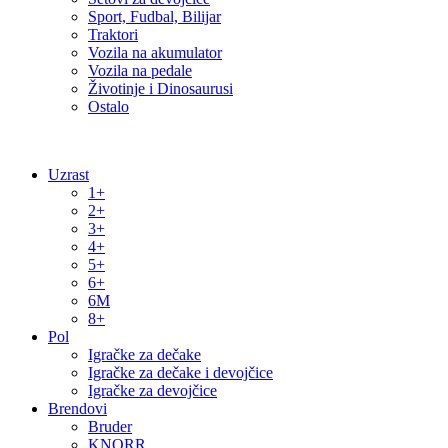
Sport, Fudbal, Bilijar
Traktori
Vozila na akumulator
Vozila na pedale
Životinje i Dinosaurusi
Ostalo
Uzrast
1+
2+
3+
4+
5+
6+
6M
8+
Pol
Igračke za dečake
Igračke za dečake i devojčice
Igračke za devojčice
Brendovi
Bruder
KNORR