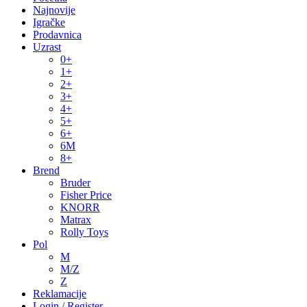
Najnovije
Igračke
Prodavnica
Uzrast
0+
1+
2+
3+
4+
5+
6+
6M
8+
Brend
Bruder
Fisher Price
KNORR
Matrax
Rolly Toys
Pol
M
M/Z
Z
Reklamacije
Login / Register