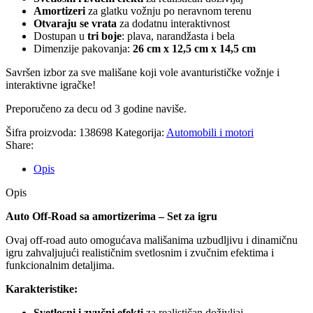
Amortizeri
za glatku vožnju po neravnom terenu
Otvaraju se vrata
za dodatnu interaktivnost
Dostupan u
tri boje
: plava, narandžasta i bela
Dimenzije pakovanja:
26 cm x 12,5 cm x 14,5 cm
Savršen izbor za sve mališane koji vole avanturističke vožnje i
interaktivne igračke!
Preporučeno za decu od 3 godine naviše.
Šifra proizvoda:
138698
Kategorija:
Automobili i motori
Share:
Opis
Opis
Auto Off-Road sa amortizerima – Set za igru
Ovaj off-road auto omogućava mališanima uzbudljivu i dinamičnu
igru zahvaljujući realističnim svetlosnim i zvučnim efektima i
funkcionalnim detaljima.
Karakteristike:
Svetlosni i zvučni efekti
za realističan doživljaj