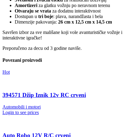
Amortizeri
za glatku vožnju po neravnom terenu
Otvaraju se vrata
za dodatnu interaktivnost
Dostupan u
tri boje
: plava, narandžasta i bela
Dimenzije pakovanja:
26 cm x 12,5 cm x 14,5 cm
Savršen izbor za sve mališane koji vole avanturističke vožnje i
interaktivne igračke!
Preporučeno za decu od 3 godine naviše.
Povezani proizvodi
Hot
394571 Džip Iznik 12v RC crveni
Automobili i motori
Login to see prices
Auto Robo 12V R/C crveni