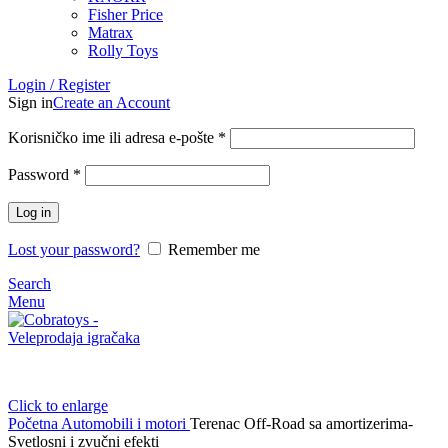
Fisher Price
Matrax
Rolly Toys
Login / Register
Sign in
Create an Account
Korisničko ime ili adresa e-pošte
*
Password
*
Log in
Lost your password?
Remember me
Search
Menu
Click to enlarge
Početna
Automobili i motori
Terenac Off-Road sa amortizerima-
Svetlosni i zvučni efekti