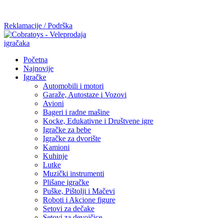
Mi radimo srdačno, stvaramo poverenje i negujemo dugoročnu
saradnju kod naših saradnika u želji da trajemo dugo...
Reklamacije / Podrška
Početna
Najnovije
Igračke
Automobili i motori
Garaže, Autostaze i Vozovi
Avioni
Bageri i radne mašine
Kocke, Edukativne i Društvene igre
Igračke za bebe
Igračke za dvorište
Kamioni
Kuhinje
Lutke
Muzički instrumenti
Plišane igračke
Puške, Pištolji i Mačevi
Roboti i Akcione figure
Setovi za dečake
Setovi za devojčice