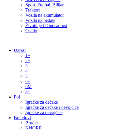
Sport, Fudbal, Bilijar
Traktori
Vozila na akumulator
Vozila na pedale
Životinje i Dinosaurusi
Ostalo
Uzrast
1+
2+
3+
4+
5+
6+
6M
8+
Pol
Igračke za dečake
Igračke za dečake i devojčice
Igračke za devojčice
Brendovi
Bruder
KNORR