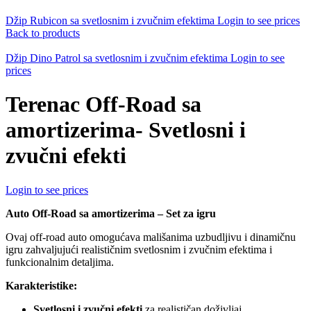
Džip Rubicon sa svetlosnim i zvučnim efektima
Login to see prices
Back to products
Džip Dino Patrol sa svetlosnim i zvučnim efektima
Login to see
prices
Terenac Off-Road sa
amortizerima- Svetlosni i
zvučni efekti
Login to see prices
Auto Off-Road sa amortizerima – Set za igru
Ovaj off-road auto omogućava mališanima uzbudljivu i dinamičnu
igru zahvaljujući realističnim svetlosnim i zvučnim efektima i
funkcionalnim detaljima.
Karakteristike:
Svetlosni i zvučni efekti
za realističan doživljaj