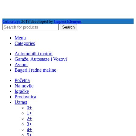
Cobratoys
2018 developed by
Inspect Element
Search
Menu
Categories
Automobili i motori
Garaže, Autostaze i Vozovi
Avioni
Bageri i radne mašine
Početna
Najnovije
Igračke
Prodavnica
Uzrast
0+
1+
2+
3+
4+
5+