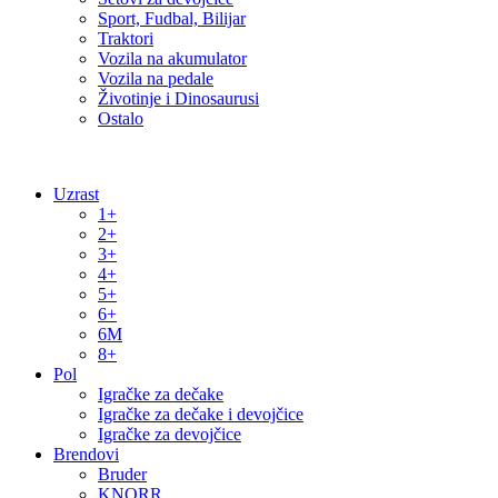
Sport, Fudbal, Bilijar
Traktori
Vozila na akumulator
Vozila na pedale
Životinje i Dinosaurusi
Ostalo
Uzrast
1+
2+
3+
4+
5+
6+
6M
8+
Pol
Igračke za dečake
Igračke za dečake i devojčice
Igračke za devojčice
Brendovi
Bruder
KNORR