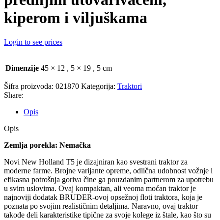
kiperom i viljuškama
Login to see prices
Dimenzije
45 × 12
,
5 × 19
,
5 cm
Šifra proizvoda:
021870
Kategorija:
Traktori
Share:
Opis
Opis
Zemlja porekla: Nemačka
Novi New Holland T5 je dizajniran kao svestrani traktor za
moderne farme. Brojne varijante opreme, odlična udobnost vožnje i
efikasna potrošnja goriva čine ga pouzdanim partnerom za upotrebu
u svim uslovima. Ovaj kompaktan, ali veoma moćan traktor je
najnoviji dodatak BRUDER-ovoj opsežnoj floti traktora, koja je
poznata po svojim realističnim detaljima. Naravno, ovaj traktor
takođe deli karakteristike tipične za svoje kolege iz štale, kao što su