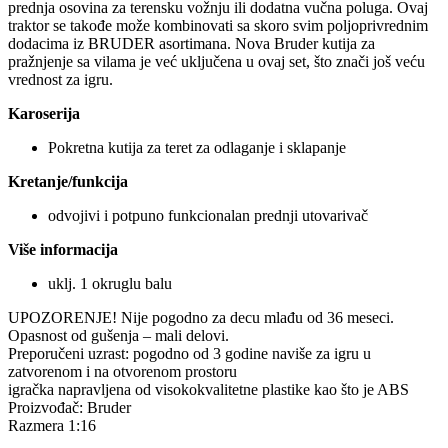
prednja osovina za terensku vožnju ili dodatna vučna poluga. Ovaj
traktor se takođe može kombinovati sa skoro svim poljoprivrednim
dodacima iz BRUDER asortimana. Nova Bruder kutija za
pražnjenje sa vilama je već uključena u ovaj set, što znači još veću
vrednost za igru.
Karoserija
Pokretna kutija za teret za odlaganje i sklapanje
Kretanje/funkcija
odvojivi i potpuno funkcionalan prednji utovarivač
Više informacija
uklj. 1 okruglu balu
UPOZORENJE! Nije pogodno za decu mlađu od 36 meseci.
Opasnost od gušenja – mali delovi.
Preporučeni uzrast: pogodno od 3 godine naviše za igru u
zatvorenom i na otvorenom prostoru
igračka napravljena od visokokvalitetne plastike kao što je ABS
Proizvođač: Bruder
Razmera 1:16