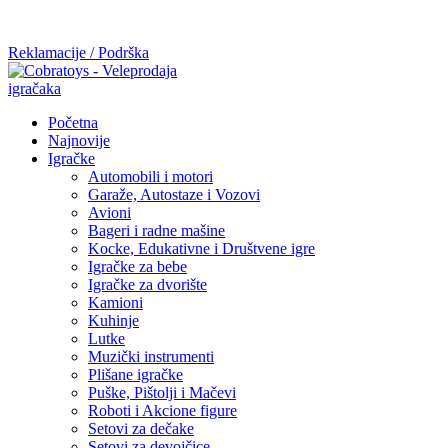
Mi radimo srdačno, stvaramo poverenje i negujemo dugoročnu
saradnju kod naših saradnika u želji da trajemo dugo...
Reklamacije / Podrška
Početna
Najnovije
Igračke
Automobili i motori
Garaže, Autostaze i Vozovi
Avioni
Bageri i radne mašine
Kocke, Edukativne i Društvene igre
Igračke za bebe
Igračke za dvorište
Kamioni
Kuhinje
Lutke
Muzički instrumenti
Plišane igračke
Puške, Pištolji i Mačevi
Roboti i Akcione figure
Setovi za dečake
Setovi za devojčice