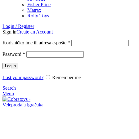
Fisher Price
Matrax
Rolly Toys
Login / Register
Sign in
Create an Account
Korisničko ime ili adresa e-pošte
*
Password
*
Log in
Lost your password?
Remember me
Search
Menu