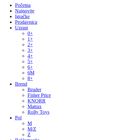
Početna
Najnovije
Igračke
Prodavnica
Uzrast
0+
1+
2+
3+
4+
5+
6+
6M
8+
Brend
Bruder
Fisher Price
KNORR
Matrax
Rolly Toys
Pol
M
M/Z
Z