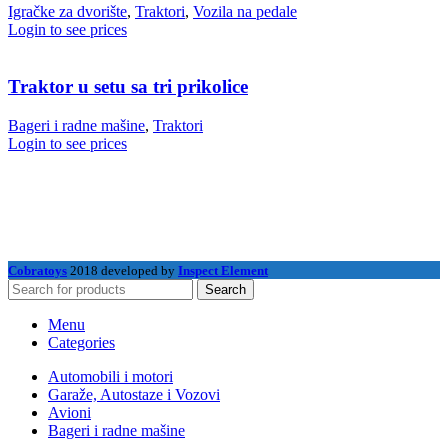
Igračke za dvorište
,
Traktori
,
Vozila na pedale
Login to see prices
Traktor u setu sa tri prikolice
Bageri i radne mašine
,
Traktori
Login to see prices
Cobratoys
2018 developed by
Inspect Element
Search
Menu
Categories
Automobili i motori
Garaže, Autostaze i Vozovi
Avioni
Bageri i radne mašine