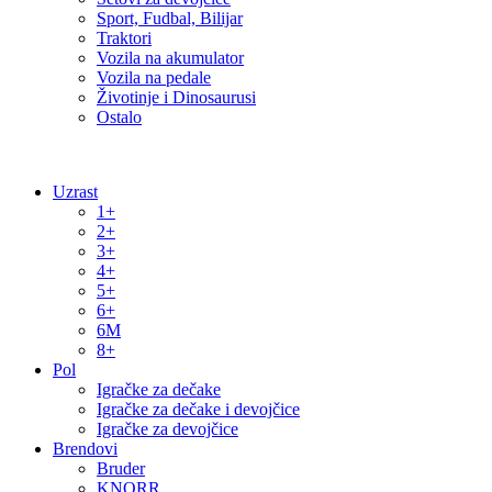
Sport, Fudbal, Bilijar
Traktori
Vozila na akumulator
Vozila na pedale
Životinje i Dinosaurusi
Ostalo
Uzrast
1+
2+
3+
4+
5+
6+
6M
8+
Pol
Igračke za dečake
Igračke za dečake i devojčice
Igračke za devojčice
Brendovi
Bruder
KNORR