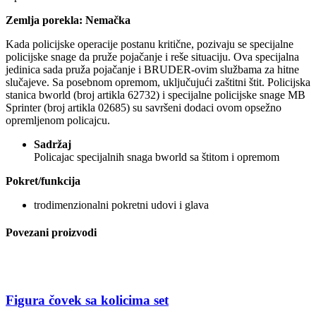
Zemlja porekla: Nemačka
Kada policijske operacije postanu kritične, pozivaju se specijalne
policijske snage da pruže pojačanje i reše situaciju. Ova specijalna
jedinica sada pruža pojačanje i BRUDER-ovim službama za hitne
slučajeve. Sa posebnom opremom, uključujući zaštitni štit. Policijska
stanica bworld (broj artikla 62732) i specijalne policijske snage MB
Sprinter (broj artikla 02685) su savršeni dodaci ovom opsežno
opremljenom policajcu.
Sadržaj
Policajac specijalnih snaga bworld sa štitom i opremom
Pokret/funkcija
trodimenzionalni pokretni udovi i glava
Povezani proizvodi
Figura čovek sa kolicima set