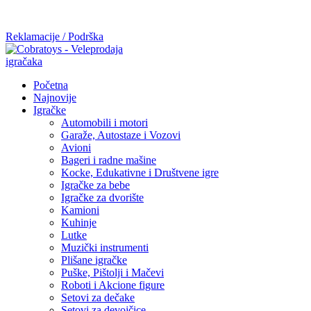
Mi radimo srdačno, stvaramo poverenje i negujemo dugoročnu
saradnju kod naših saradnika u želji da trajemo dugo...
Reklamacije / Podrška
Početna
Najnovije
Igračke
Automobili i motori
Garaže, Autostaze i Vozovi
Avioni
Bageri i radne mašine
Kocke, Edukativne i Društvene igre
Igračke za bebe
Igračke za dvorište
Kamioni
Kuhinje
Lutke
Muzički instrumenti
Plišane igračke
Puške, Pištolji i Mačevi
Roboti i Akcione figure
Setovi za dečake
Setovi za devojčice