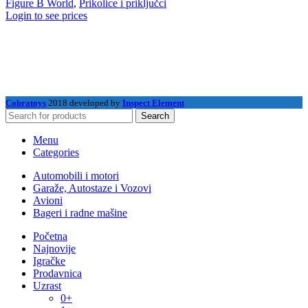
Figure B World
,
Prikolice i priključci
Login to see prices
Cobratoys
2018 developed by
Inspect Element
Search
Menu
Categories
Automobili i motori
Garaže, Autostaze i Vozovi
Avioni
Bageri i radne mašine
Početna
Najnovije
Igračke
Prodavnica
Uzrast
0+