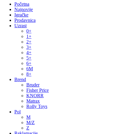
Početna
Najnovije
Igračke
Prodavnica
Uzrast
0+
1+
2+
3+
4+
5+
6+
6M
8+
Brend
Bruder
Fisher Price
KNORR
Matrax
Rolly Toys
Pol
M
M/Z
Z
Reklamacije