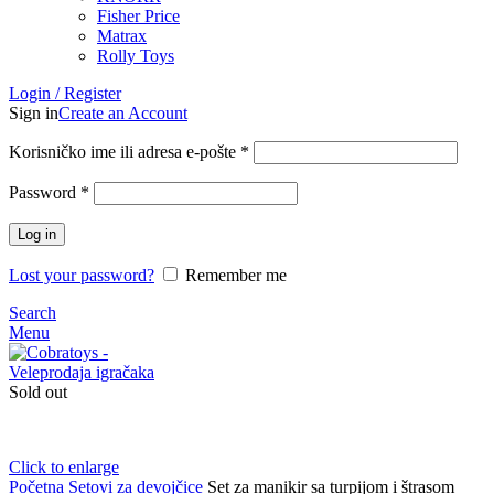
Fisher Price
Matrax
Rolly Toys
Login / Register
Sign in
Create an Account
Korisničko ime ili adresa e-pošte
*
Password
*
Log in
Lost your password?
Remember me
Search
Menu
Sold out
Click to enlarge
Početna
Setovi za devojčice
Set za manikir sa turpijom i štrasom