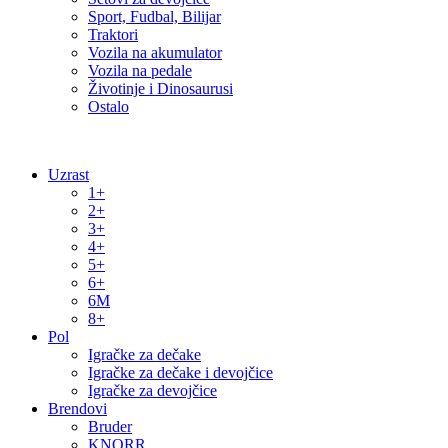
Sport, Fudbal, Bilijar
Traktori
Vozila na akumulator
Vozila na pedale
Životinje i Dinosaurusi
Ostalo
Uzrast
1+
2+
3+
4+
5+
6+
6M
8+
Pol
Igračke za dečake
Igračke za dečake i devojčice
Igračke za devojčice
Brendovi
Bruder
KNORR