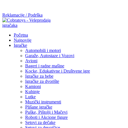
Mi radimo srdačno, stvaramo poverenje i negujemo dugoročnu
saradnju kod naših saradnika u želji da trajemo dugo...
Reklamacije / Podrška
Početna
Najnovije
Igračke
Automobili i motori
Garaže, Autostaze i Vozovi
Avioni
Bageri i radne mašine
Kocke, Edukativne i Društvene igre
Igračke za bebe
Igračke za dvorište
Kamioni
Kuhinje
Lutke
Muzički instrumenti
Plišane igračke
Puške, Pištolji i Mačevi
Roboti i Akcione figure
Setovi za dečake
Setovi za devojčice